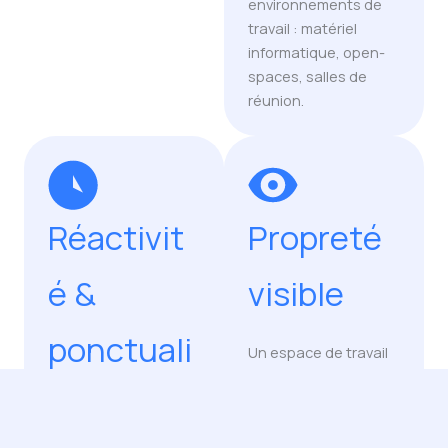
environnements de
travail : matériel
informatique, open-
spaces, salles de
réunion.
Réactivit
Propreté
é &
visible
ponctuali
Un espace de travail
soigné qui valorise
té
votre image auprès
des collaborateurs et
des visiteurs.