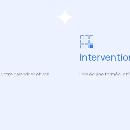
Interventio
 votre calendrier et vos
Une équipe formée, effic
respect de vos lieux.