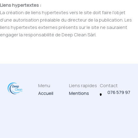
Liens hypertextes :
La création de liens hypertextes vers le site doit faire l’objet
d’une autorisation préalable du directeur de la publication. Les
liens hypertextes externes présents sur le site ne sauraient
engager la responsabilité de Deep Clean Sàrl.
Menu
Liens rapides
Contact
076 579 97
Accueil
Mentions
légales
Entreprise de
52
Pour les
nettoyage et
particuliers
Politique de
info@deepcle
confidentialité
débarras
Pour les
professionnels
depuis plus
de 10 ans.
A propos
I